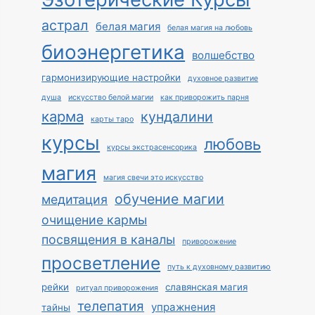
астрал
белая магия
белая магия на любовь
биоэнергетика
волшебство
гармонизирующие настройки
духовное развитие
душа
искусство белой магии
как приворожить парня
карма
кундалини
карты таро
курсы
любовь
курсы экстрасенсорика
магия
магия свечи это искусство
обучение магии
медитация
очищение кармы
посвящения в каналы
приворожение
просветление
путь к духовному развитию
рейки
славянская магия
ритуал приворожения
телепатия
упражнения
тайны