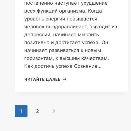
постепенно наступает ухудшение
всех функций организма. Когда
уровень энергии повышается,
человек выздоравливает, выходит из
депрессии, начинает мыслить
позитивно и достигает успеха. Он
начинает развиваться к новым
горизонтам, к высшим качествам.
Как достичь успеха Сознание…
ТОРСИОННЫЕ
ЧИТАЙТЕ ДАЛЕЕ
ИЗЛУЧЕНИЯ
И
ЭНЕРГЕТИЧЕСКИЙ
УРОВЕНЬ
Навигация
Следующая
1
2
по
страница