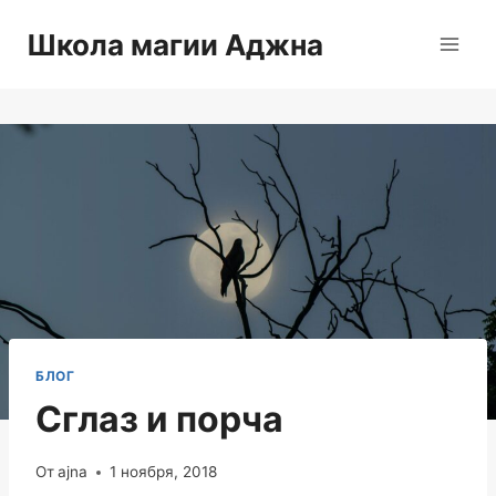
Перейти
Школа магии Аджна
к
содержимому
БЛОГ
Сглаз и порча
От
ajna
1 ноября, 2018