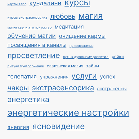
курсы
кундалини
карты таро
магия
любовь
курсы экстрасенсорика
медитация
магия свечи это искусство
обучение магии
очищение кармы
посвящения в каналы
приворожение
просветление
рейки
путь к духовному развитию
славянская магия
тайны
ритуал приворожения
услуги
телепатия
успех
упражнения
экстрасенсорика
чакры
экстрасенсы
энергетика
энергетические настройки
ясновидение
энергия