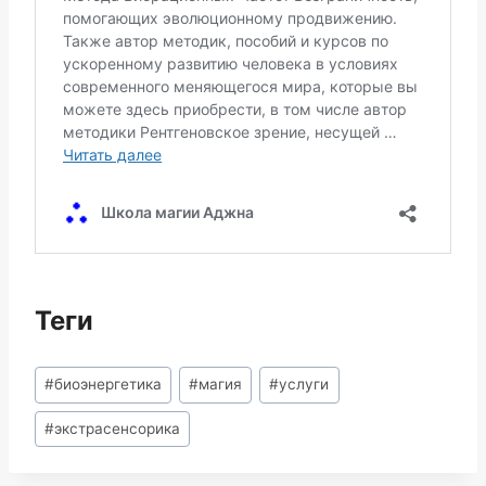
Теги
Метки
#
биоэнергетика
#
магия
#
услуги
записи:
#
экстрасенсорика