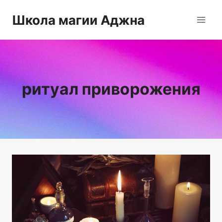
Перейти
Школа магии Аджна
к
содержимому
ритуал приворожения