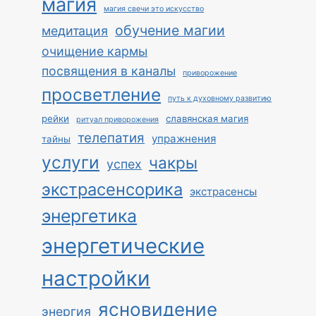
магия
магия свечи это искусство
обучение магии
медитация
очищение кармы
посвящения в каналы
приворожение
просветление
путь к духовному развитию
рейки
славянская магия
ритуал приворожения
телепатия
упражнения
тайны
услуги
чакры
успех
экстрасенсорика
экстрасенсы
энергетика
энергетические
настройки
ясновидение
энергия