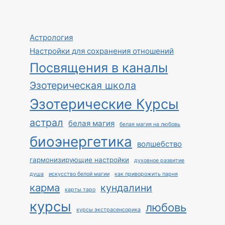
Астрология
Настройки для сохранения отношений
Посвящения в каналы
Эзотерическая школа
Эзотерические Курсы
астрал
белая магия
белая магия на любовь
биоэнергетика
волшебство
гармонизирующие настройки
духовное развитие
душа
искусство белой магии
как приворожить парня
карма
кундалини
карты таро
курсы
любовь
курсы экстрасенсорика