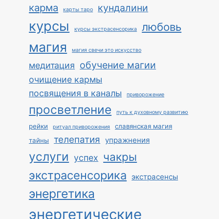
карма
кундалини
карты таро
курсы
любовь
курсы экстрасенсорика
магия
магия свечи это искусство
обучение магии
медитация
очищение кармы
посвящения в каналы
приворожение
просветление
путь к духовному развитию
рейки
славянская магия
ритуал приворожения
телепатия
упражнения
тайны
услуги
чакры
успех
экстрасенсорика
экстрасенсы
энергетика
энергетические