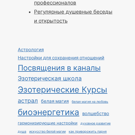
профессионалов
Регулярные душевные беседы
и открытость
Астрология
Настройки для сохранения отношений
Посвящения в каналы
Эзотерическая школа
Эзотерические Курсы
астрал
белая магия
белая магия на любовь
биоэнергетика
волшебство
гармонизирующие настройки
духовное развитие
душа
искусство белой магии
как приворожить парня