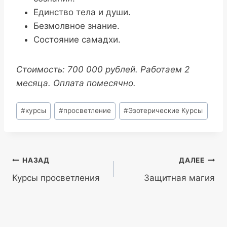
Единство тела и души.
Безмолвное знание.
Состояние самадхи.
Стоимость: 700 000 рублей. Работаем 2
месяца. Оплата помесячно.
Метки
#
курсы
#
просветление
#
Эзотерические Курсы
записи:
Навигация
НАЗАД
ДАЛЕЕ
Курсы просветления
Защитная магия
по
записям