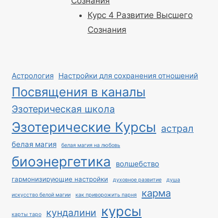
Сознания
Курс 4 Развитие Высшего
Сознания
Астрология
Настройки для сохранения отношений
Посвящения в каналы
Эзотерическая школа
Эзотерические Курсы
астрал
белая магия
белая магия на любовь
биоэнергетика
волшебство
гармонизирующие настройки
духовное развитие
душа
карма
искусство белой магии
как приворожить парня
курсы
кундалини
карты таро