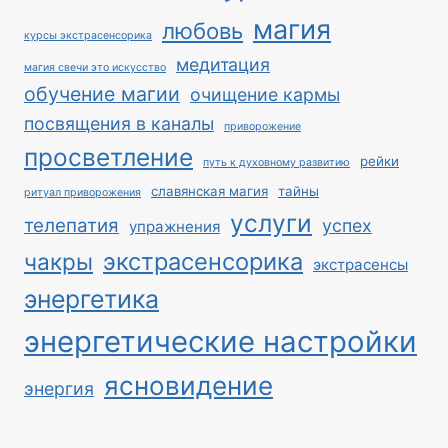
магия
любовь
курсы экстрасенсорика
медитация
магия свечи это искусство
обучение магии
очищение кармы
посвящения в каналы
приворожение
просветление
рейки
путь к духовному развитию
славянская магия
тайны
ритуал приворожения
услуги
телепатия
успех
упражнения
экстрасенсорика
чакры
экстрасенсы
энергетика
энергетические настройки
ясновидение
энергия