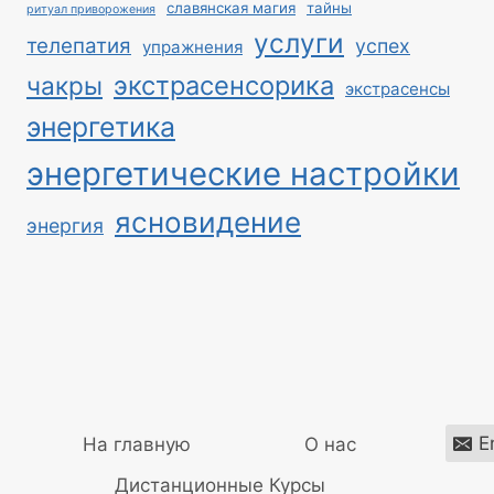
славянская магия
тайны
ритуал приворожения
услуги
телепатия
успех
упражнения
экстрасенсорика
чакры
экстрасенсы
энергетика
энергетические настройки
ясновидение
энергия
E
На главную
О нас
Дистанционные Курсы