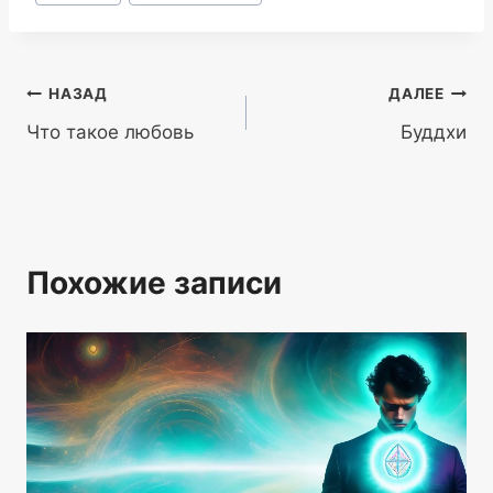
записи:
Навигация
НАЗАД
ДАЛЕЕ
Что такое любовь
Буддхи
по
записям
Похожие записи