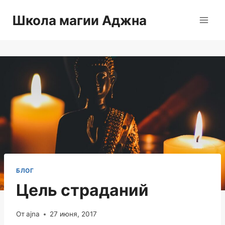
Перейти
Школа магии Аджна
к
содержимому
БЛОГ
Цель страданий
От
ajna
27 июня, 2017