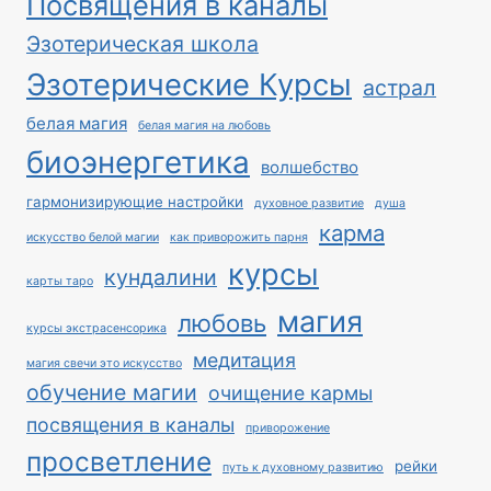
Посвящения в каналы
Эзотерическая школа
Эзотерические Курсы
астрал
белая магия
белая магия на любовь
биоэнергетика
волшебство
гармонизирующие настройки
духовное развитие
душа
карма
искусство белой магии
как приворожить парня
курсы
кундалини
карты таро
магия
любовь
курсы экстрасенсорика
медитация
магия свечи это искусство
обучение магии
очищение кармы
посвящения в каналы
приворожение
просветление
рейки
путь к духовному развитию