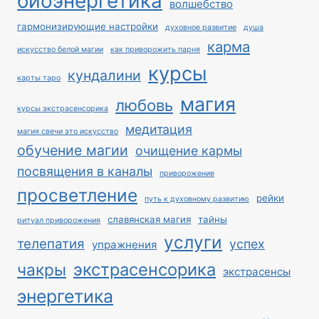
биоэнергетика
волшебство
гармонизирующие настройки
духовное развитие
душа
карма
искусство белой магии
как приворожить парня
курсы
кундалини
карты таро
магия
любовь
курсы экстрасенсорика
медитация
магия свечи это искусство
обучение магии
очищение кармы
посвящения в каналы
приворожение
просветление
рейки
путь к духовному развитию
славянская магия
тайны
ритуал приворожения
услуги
телепатия
успех
упражнения
экстрасенсорика
чакры
экстрасенсы
энергетика