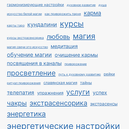
гармонизирующие настройки
духовное развитие
душа
карма
искусство белой магии
как приворожить парня
курсы
кундалини
карты таро
магия
любовь
курсы экстрасенсорика
медитация
магия свечи это искусство
обучение магии
очищение кармы
посвящения в каналы
приворожение
просветление
рейки
путь к духовному развитию
славянская магия
тайны
ритуал приворожения
услуги
телепатия
успех
упражнения
экстрасенсорика
чакры
экстрасенсы
энергетика
энергетические настройки