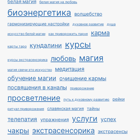
белая магия
белая магия на любовь
биоэнергетика
волшебство
гармонизирующие настройки
духовное развитие
душа
карма
искусство белой магии
как приворожить парня
курсы
кундалини
карты таро
магия
любовь
курсы экстрасенсорика
медитация
магия свечи это искусство
обучение магии
очищение кармы
посвящения в каналы
приворожение
просветление
рейки
путь к духовному развитию
славянская магия
тайны
ритуал приворожения
услуги
телепатия
успех
упражнения
экстрасенсорика
чакры
экстрасенсы