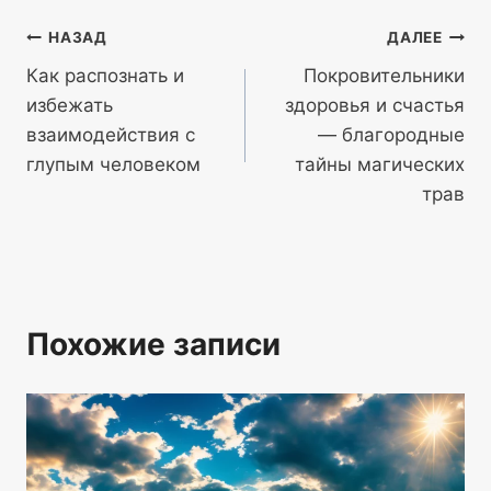
Навигация
НАЗАД
ДАЛЕЕ
Как распознать и
Покровительники
по
избежать
здоровья и счастья
записям
взаимодействия с
— благородные
глупым человеком
тайны магических
трав
Похожие записи