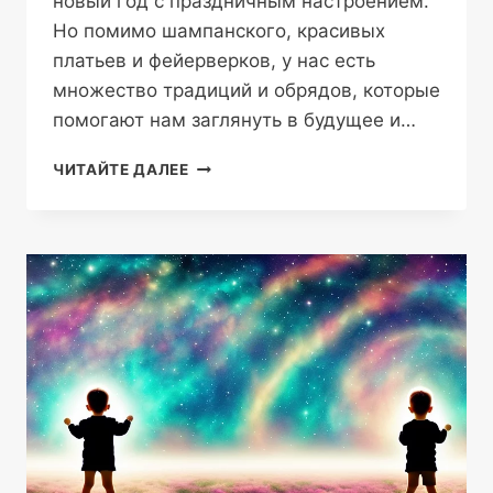
новый год с праздничным настроением.
Но помимо шампанского, красивых
платьев и фейерверков, у нас есть
множество традиций и обрядов, которые
помогают нам заглянуть в будущее и…
ПРИВОРОСТИТЬ
ЧИТАЙТЕ ДАЛЕЕ
УДАЧУ
НА
НОВЫЙ
ГОД
—
ЛУЧШИЕ
И
САМЫЕ
ЭФФЕКТИВНЫЕ
ГАДАНИЯ
ДЛЯ
ВСЕХ
ЗНАКОВ
ЗОДИАКА