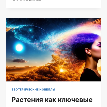
ТАКОЕ
СЕЛФ
КОУЧИНГ
—
ПОШАГОВОЕ
РУКОВОДСТВО
ДЛЯ
ИЗМЕНЕНИЯ
СВОЕЙ
ЖИЗНИ
БЕЗ
ПОМОЩИ
ДРУГИХ
ЭЗОТЕРИЧЕСКИЕ НОВЕЛЛЫ
Растения как ключевые