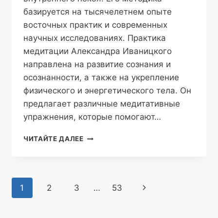
базируется на тысячелетнем опыте
восточных практик и современных
научных исследованиях. Практика
медитации Александра Иваницкого
направлена на развитие сознания и
осознанности, а также на укрепление
физического и энергетического тела. Он
предлагает различные медитативные
упражнения, которые помогают…
МЕДИТАЦИИ
ЧИТАЙТЕ ДАЛЕЕ
АЛЕКСАНДРА
ИВАНИЦКОГО
–
КЛЮЧ
Навигация
Следующая
1
2
3
…
53
К
ГАРМОНИИ
по
страница
И