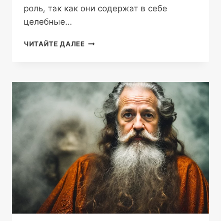
роль, так как они содержат в себе
целебные…
РАСТЕНИЯ
ЧИТАЙТЕ ДАЛЕЕ
КАК
КЛЮЧЕВЫЕ
ИНСТРУМЕНТЫ
В
СФЕРЕ
ЦЕЛИТЕЛЬСТВА
И
МАГИИ
—
ИХ
СИЛУ
И
ПРИМЕНЕНИЕ
В
РАЗЛИЧНЫХ
ПРАКТИКАХ