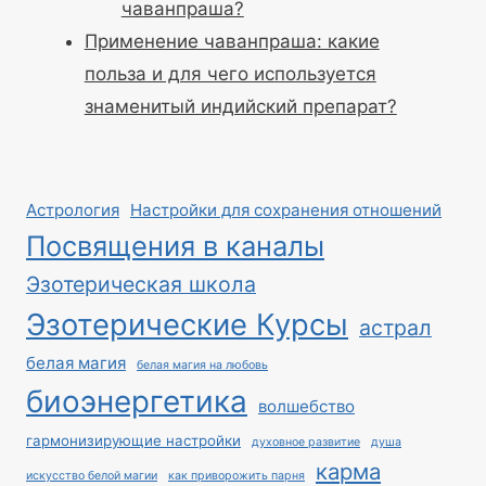
чаванпраша?
Применение чаванпраша: какие
польза и для чего используется
знаменитый индийский препарат?
Астрология
Настройки для сохранения отношений
Посвящения в каналы
Эзотерическая школа
Эзотерические Курсы
астрал
белая магия
белая магия на любовь
биоэнергетика
волшебство
гармонизирующие настройки
духовное развитие
душа
карма
искусство белой магии
как приворожить парня