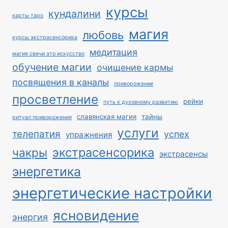
курсы
кундалини
карты таро
магия
любовь
курсы экстрасенсорика
медитация
магия свечи это искусство
обучение магии
очищение кармы
посвящения в каналы
приворожение
просветление
рейки
путь к духовному развитию
славянская магия
тайны
ритуал приворожения
услуги
телепатия
успех
упражнения
экстрасенсорика
чакры
экстрасенсы
энергетика
энергетические настройки
ясновидение
энергия