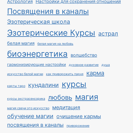
Астрология
Настройки для сохранения отношений
Посвящения в каналы
Эзотерическая школа
Эзотерические Курсы
астрал
белая магия
белая магия на любовь
биоэнергетика
волшебство
гармонизирующие настройки
духовное развитие
душа
карма
искусство белой магии
как приворожить парня
курсы
кундалини
карты таро
магия
любовь
курсы экстрасенсорика
медитация
магия свечи это искусство
обучение магии
очищение кармы
посвящения в каналы
приворожение