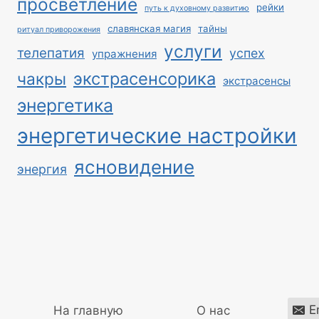
просветление
рейки
путь к духовному развитию
славянская магия
тайны
ритуал приворожения
услуги
телепатия
успех
упражнения
экстрасенсорика
чакры
экстрасенсы
энергетика
энергетические настройки
ясновидение
энергия
E
На главную
О нас