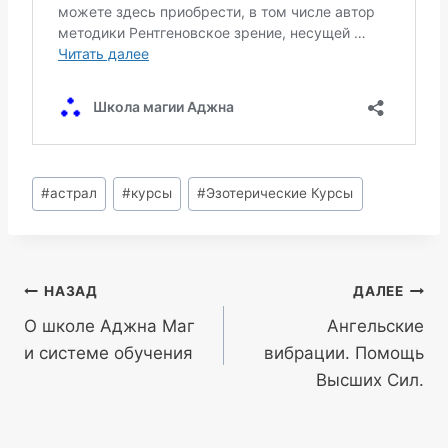
Метки
#
астрал
#
курсы
#
Эзотерические Курсы
записи:
Навигация
НАЗАД
ДАЛЕЕ
О школе Аджна Маг
Ангельские
по
и системе обучения
вибрации. Помощь
записям
Высших Сил.