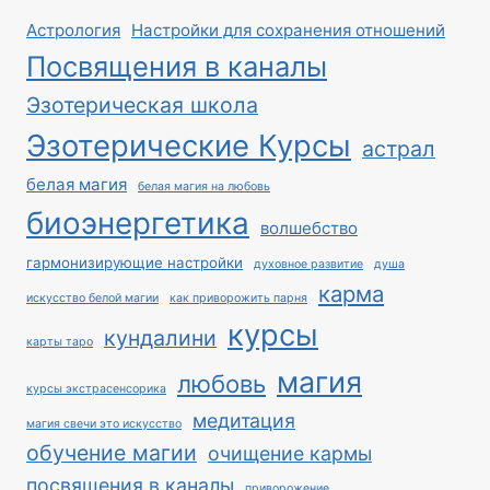
Астрология
Настройки для сохранения отношений
Посвящения в каналы
Эзотерическая школа
Эзотерические Курсы
астрал
белая магия
белая магия на любовь
биоэнергетика
волшебство
гармонизирующие настройки
духовное развитие
душа
карма
искусство белой магии
как приворожить парня
курсы
кундалини
карты таро
магия
любовь
курсы экстрасенсорика
медитация
магия свечи это искусство
обучение магии
очищение кармы
посвящения в каналы
приворожение