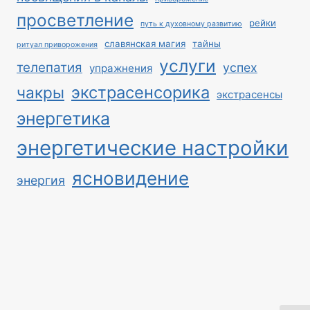
просветление
рейки
путь к духовному развитию
славянская магия
тайны
ритуал приворожения
услуги
телепатия
успех
упражнения
экстрасенсорика
чакры
экстрасенсы
энергетика
энергетические настройки
ясновидение
энергия