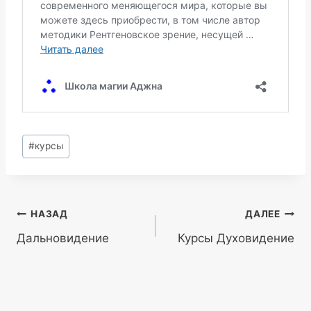
Метки
#
курсы
записи:
Навигация
НАЗАД
ДАЛЕЕ
Дальновидение
Курсы Духовидение
по
записям