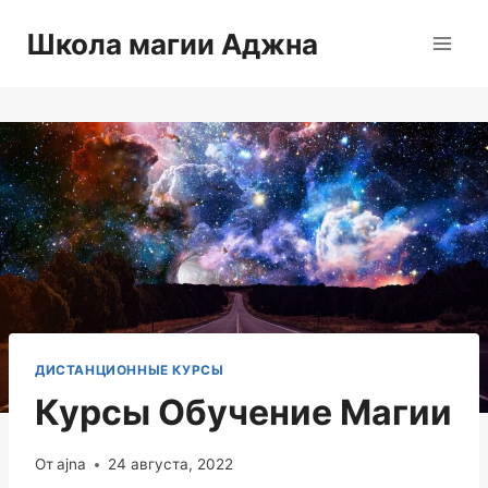
Перейти
Школа магии Аджна
к
содержимому
ДИСТАНЦИОННЫЕ КУРСЫ
Курсы Обучение Магии
От
ajna
24 августа, 2022