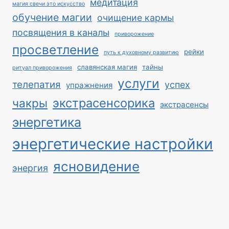
медитация
магия свечи это искусство
обучение магии
очищение кармы
посвящения в каналы
приворожение
просветление
рейки
путь к духовному развитию
славянская магия
тайны
ритуал приворожения
услуги
телепатия
успех
упражнения
экстрасенсорика
чакры
экстрасенсы
энергетика
энергетические настройки
ясновидение
энергия