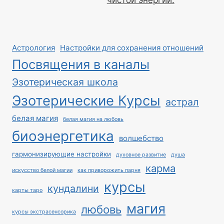
чистой энергии.
Астрология
Настройки для сохранения отношений
Посвящения в каналы
Эзотерическая школа
Эзотерические Курсы
астрал
белая магия
белая магия на любовь
биоэнергетика
волшебство
гармонизирующие настройки
духовное развитие
душа
карма
искусство белой магии
как приворожить парня
курсы
кундалини
карты таро
магия
любовь
курсы экстрасенсорика