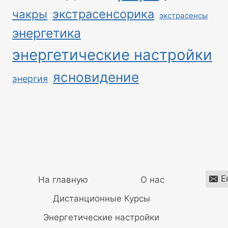
экстрасенсорика
чакры
экстрасенсы
энергетика
энергетические настройки
ясновидение
энергия
E
На главную
О нас
Дистанционные Курсы
Энергетические настройки