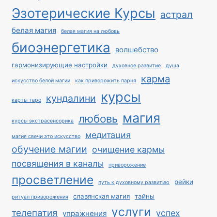
Эзотерические Курсы
астрал
белая магия
белая магия на любовь
биоэнергетика
волшебство
гармонизирующие настройки
духовное развитие
душа
карма
искусство белой магии
как приворожить парня
курсы
кундалини
карты таро
магия
любовь
курсы экстрасенсорика
медитация
магия свечи это искусство
обучение магии
очищение кармы
посвящения в каналы
приворожение
просветление
рейки
путь к духовному развитию
славянская магия
тайны
ритуал приворожения
услуги
телепатия
успех
упражнения