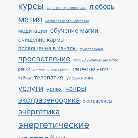
курсы
любовь
курсы экстрасенсорика
магия
магия свечи это искусство
обучение магии
медитация
очищение кармы
посвящения в каналы
приворожение
просветление
путь к духовному развитию
рейки
славянская магия
ритуал приворожения
телепатия
упражнения
тайны
услуги
чакры
успех
экстрасенсорика
экстрасенсы
энергетика
энергетические