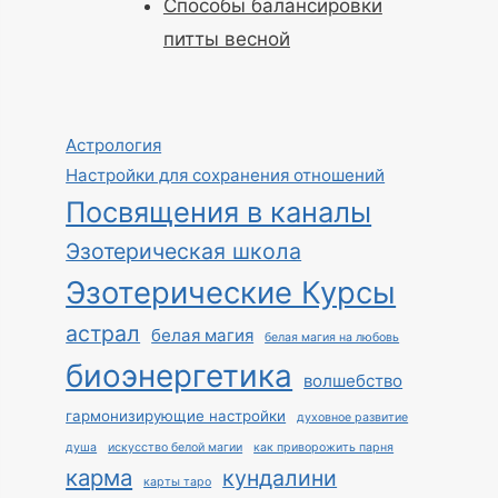
Способы балансировки
питты весной
Астрология
Настройки для сохранения отношений
Посвящения в каналы
Эзотерическая школа
Эзотерические Курсы
астрал
белая магия
белая магия на любовь
биоэнергетика
волшебство
гармонизирующие настройки
духовное развитие
душа
искусство белой магии
как приворожить парня
карма
кундалини
карты таро