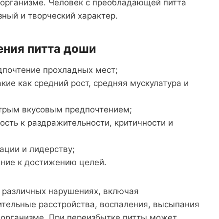
организме. Человек с преобладающей питта
ный и творческий характер.
ения питта доши
дпочтение прохладных мест;
кие как средний рост, средняя мускулатура и
трым вкусовым предпочтением;
ость к раздражительности, критичности и
ации и лидерству;
ение к достижению целей.
 различных нарушениях, включая
тельные расстройства, воспаления, высыпания
 организме. При переизбытке питты может