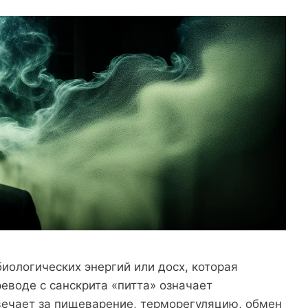
биологических энергий или досх, которая
еводе с санскрита «питта» означает
вечает за пищеварение, терморегуляцию, обмен