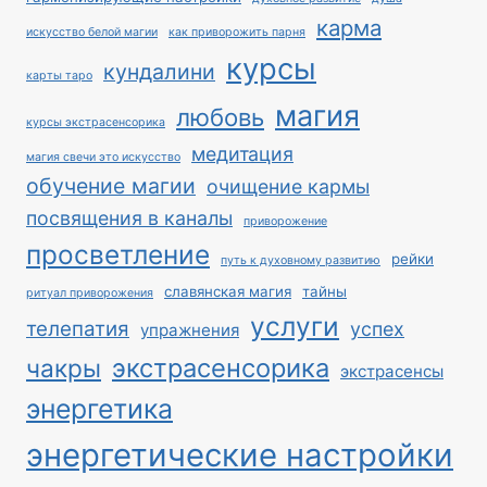
карма
искусство белой магии
как приворожить парня
курсы
кундалини
карты таро
магия
любовь
курсы экстрасенсорика
медитация
магия свечи это искусство
обучение магии
очищение кармы
посвящения в каналы
приворожение
просветление
рейки
путь к духовному развитию
славянская магия
тайны
ритуал приворожения
услуги
телепатия
успех
упражнения
экстрасенсорика
чакры
экстрасенсы
энергетика
энергетические настройки