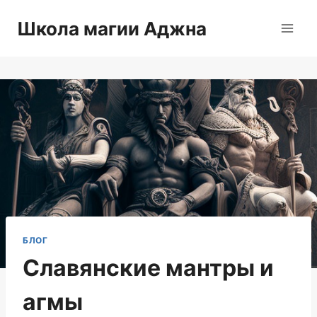
Перейти
Школа магии Аджна
к
содержимому
БЛОГ
Славянские мантры и
агмы