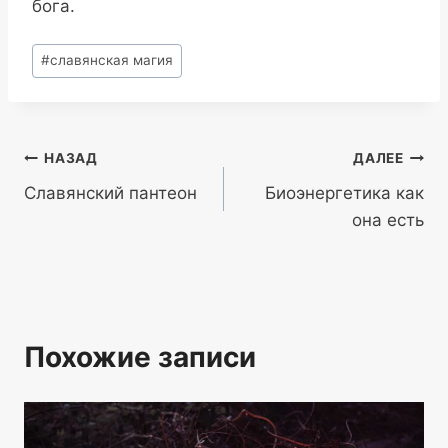
бога.
Метки
#
славянская магия
записи:
Навигация
НАЗАД
ДАЛЕЕ
Славянский пантеон
Биоэнергетика как
по
она есть
записям
Похожие записи