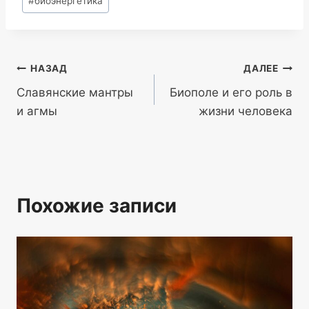
#
биоэнергетика
записи:
Навигация
НАЗАД
ДАЛЕЕ
Славянские мантры
Биополе и его роль в
по
и агмы
жизни человека
записям
Похожие записи