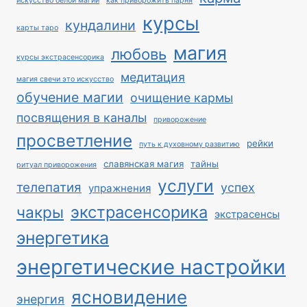
искусство белой магии
как приворожить парня
курсы
кундалини
карты таро
магия
любовь
курсы экстрасенсорика
медитация
магия свечи это искусство
обучение магии
очищение кармы
посвящения в каналы
приворожение
просветление
рейки
путь к духовному развитию
славянская магия
тайны
ритуал приворожения
услуги
телепатия
успех
упражнения
экстрасенсорика
чакры
экстрасенсы
энергетика
энергетические настройки
ясновидение
энергия