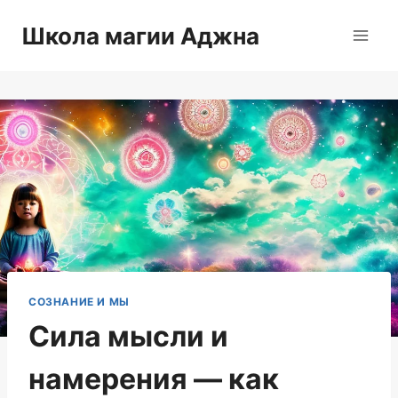
Перейти
Школа магии Аджна
к
содержимому
СОЗНАНИЕ И МЫ
Сила мысли и
намерения — как