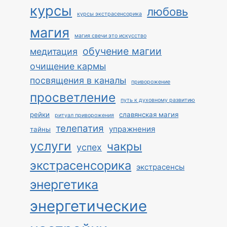
курсы
любовь
курсы экстрасенсорика
магия
магия свечи это искусство
обучение магии
медитация
очищение кармы
посвящения в каналы
приворожение
просветление
путь к духовному развитию
рейки
славянская магия
ритуал приворожения
телепатия
упражнения
тайны
услуги
чакры
успех
экстрасенсорика
экстрасенсы
энергетика
энергетические