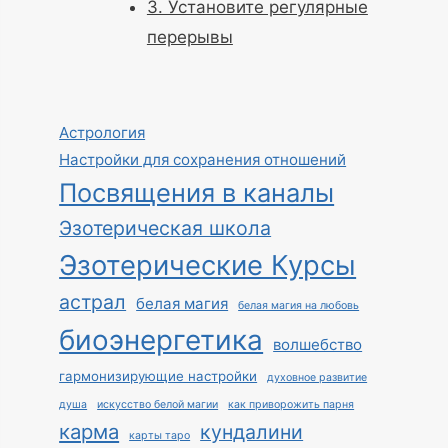
3. Установите регулярные
перерывы
Астрология
Настройки для сохранения отношений
Посвящения в каналы
Эзотерическая школа
Эзотерические Курсы
астрал
белая магия
белая магия на любовь
биоэнергетика
волшебство
гармонизирующие настройки
духовное развитие
душа
искусство белой магии
как приворожить парня
карма
кундалини
карты таро