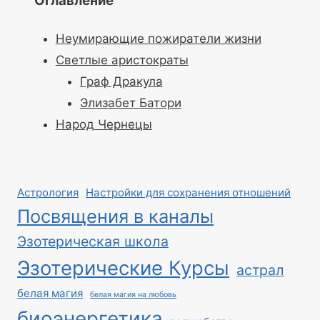
Оглавление
Неумирающие пожиратели жизни
Светлые аристократы
Граф Дракула
Элизабет Батори
Народ Чернецы
Астрология
Настройки для сохранения отношений
Посвящения в каналы
Эзотерическая школа
Эзотерические Курсы
астрал
белая магия
белая магия на любовь
биоэнергетика