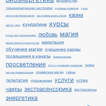
волшебство
гармонизирующие настройки
духовное развитие
душа
карма
искусство белой магии
как приворожить парня
курсы
кундалини
карты таро
магия
любовь
курсы экстрасенсорика
медитация
магия свечи это искусство
обучение магии
очищение кармы
посвящения в каналы
приворожение
просветление
рейки
путь к духовному развитию
славянская магия
тайны
ритуал приворожения
услуги
телепатия
успех
упражнения
экстрасенсорика
чакры
экстрасенсы
энергетика