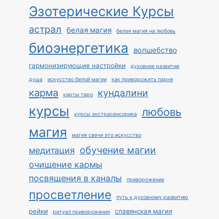
Эзотерические Курсы
астрал
белая магия
белая магия на любовь
биоэнергетика
волшебство
гармонизирующие настройки
духовное развитие
душа
искусство белой магии
как приворожить парня
карма
кундалини
карты таро
курсы
любовь
курсы экстрасенсорика
магия
магия свечи это искусство
обучение магии
медитация
очищение кармы
посвящения в каналы
приворожение
просветление
путь к духовному развитию
рейки
славянская магия
ритуал приворожения