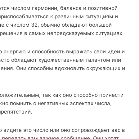
ется числом гармонии, баланса и позитивной
приспосабливаться к различным ситуациям и
ые с числом 32, обычно обладают большой
решения в самых непредсказуемых ситуациях.
 энергию и способность выражать свои идеи и
часто обладают художественным талантом или
ения. Они способны вдохновить окружающих и
оложительным, так как оно способно принести
жно помнить о негативных аспектах числа,
препятствий.
о видите это число или оно сопровождает вас в
т передать вам важное сообщение. Они хотят