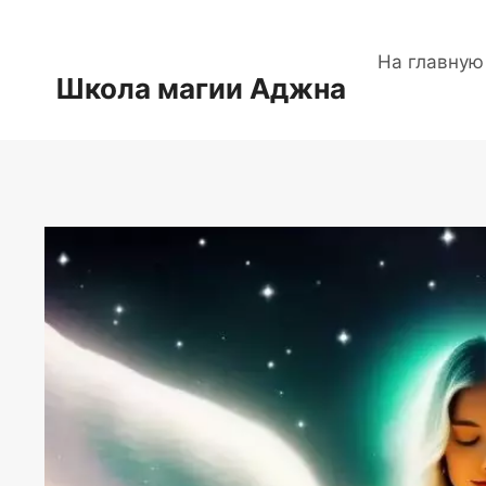
Перейти
к
На главную
содержимому
Школа магии Аджна