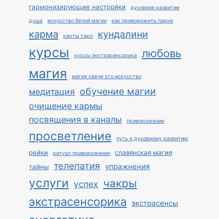
гармонизирующие настройки
духовное развитие
душа
искусство белой магии
как приворожить парня
карма
кундалини
карты таро
курсы
любовь
курсы экстрасенсорика
магия
магия свечи это искусство
обучение магии
медитация
очищение кармы
посвящения в каналы
приворожение
просветление
путь к духовному развитию
рейки
славянская магия
ритуал приворожения
телепатия
упражнения
тайны
услуги
чакры
успех
экстрасенсорика
экстрасенсы