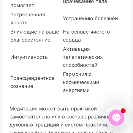
Врачеванию тела
помогает:
Загрязненная
Устранению болезней
ярость
Влияющие на ваше
На основе чистого
благосостояние
сердца
Активация
Интуитивность
телепатических
способностей
Гармония с
Трансцендентное
космическими
сознание
энергиями
Медитация может быть практикой
2
самостоятельно или в составе различных
духовных традиций и систем практики,
Open
таких как йога, буддизм и другие. Целью