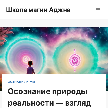
Перейти
Школа магии Аджна
к
содержимому
СОЗНАНИЕ И МЫ
Осознание природы
реальности — взгляд