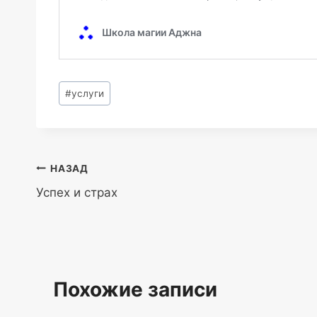
Метки
#
услуги
записи:
Навигация
НАЗАД
Успех и страх
по
записям
Похожие записи