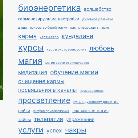
биоэнергетика
волшебство
гармонизирующие настройки
духовное развитие
душа
искусство белой магии
как приворожить парня
карма
кундалини
карты таро
курсы
любовь
курсы экстрасенсорика
магия
магия свечи это искусство
обучение магии
медитация
очищение кармы
посвящения в каналы
приворожение
просветление
путь к духовному развитию
рейки
славянская магия
ритуал приворожения
телепатия
упражнения
тайны
услуги
чакры
успех