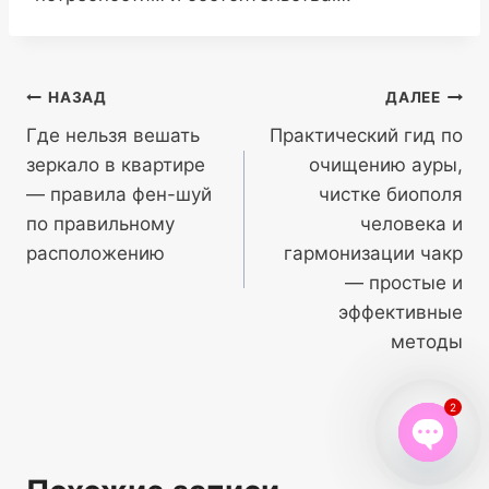
Навигация
НАЗАД
ДАЛЕЕ
Где нельзя вешать
Практический гид по
по
зеркало в квартире
очищению ауры,
записям
— правила фен-шуй
чистке биополя
по правильному
человека и
расположению
гармонизации чакр
— простые и
эффективные
методы
2
Open