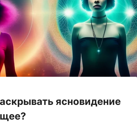
раскрывать ясновидение
ущее?