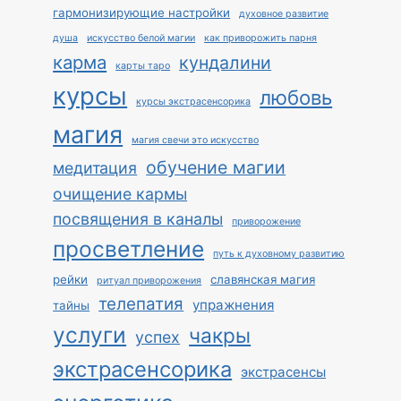
гармонизирующие настройки
духовное развитие
душа
искусство белой магии
как приворожить парня
карма
кундалини
карты таро
курсы
любовь
курсы экстрасенсорика
магия
магия свечи это искусство
обучение магии
медитация
очищение кармы
посвящения в каналы
приворожение
просветление
путь к духовному развитию
рейки
славянская магия
ритуал приворожения
телепатия
упражнения
тайны
услуги
чакры
успех
экстрасенсорика
экстрасенсы