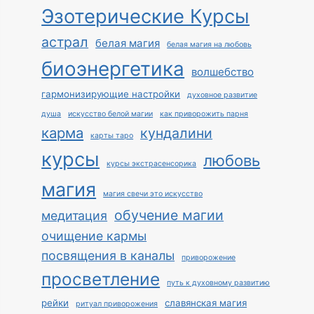
Эзотерические Курсы
астрал
белая магия
белая магия на любовь
биоэнергетика
волшебство
гармонизирующие настройки
духовное развитие
душа
искусство белой магии
как приворожить парня
карма
кундалини
карты таро
курсы
любовь
курсы экстрасенсорика
магия
магия свечи это искусство
обучение магии
медитация
очищение кармы
посвящения в каналы
приворожение
просветление
путь к духовному развитию
рейки
славянская магия
ритуал приворожения