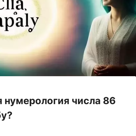
я нумерология числа 86
бу?