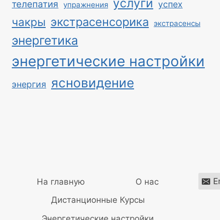
услуги
телепатия
успех
упражнения
экстрасенсорика
чакры
экстрасенсы
энергетика
энергетические настройки
ясновидение
энергия
E
На главную
О нас
Дистанционные Курсы
Энергетические настройки