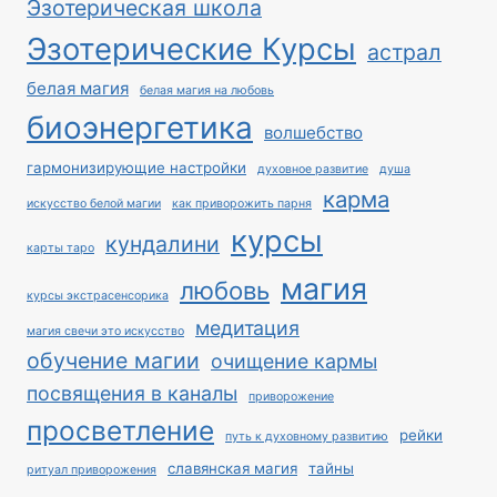
Эзотерическая школа
Эзотерические Курсы
астрал
белая магия
белая магия на любовь
биоэнергетика
волшебство
гармонизирующие настройки
духовное развитие
душа
карма
искусство белой магии
как приворожить парня
курсы
кундалини
карты таро
магия
любовь
курсы экстрасенсорика
медитация
магия свечи это искусство
обучение магии
очищение кармы
посвящения в каналы
приворожение
просветление
рейки
путь к духовному развитию
славянская магия
тайны
ритуал приворожения