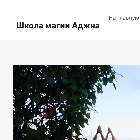
Перейти
к
На главную
содержимому
Школа магии Аджна