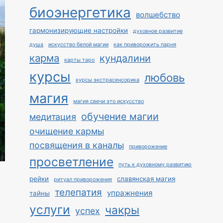
биоэнергетика
волшебство
гармонизирующие настройки
духовное развитие
душа
искусство белой магии
как приворожить парня
карма
кундалини
карты таро
курсы
любовь
курсы экстрасенсорика
магия
магия свечи это искусство
обучение магии
медитация
очищение кармы
посвящения в каналы
приворожение
просветление
путь к духовному развитию
рейки
славянская магия
ритуал приворожения
телепатия
упражнения
тайны
услуги
чакры
успех