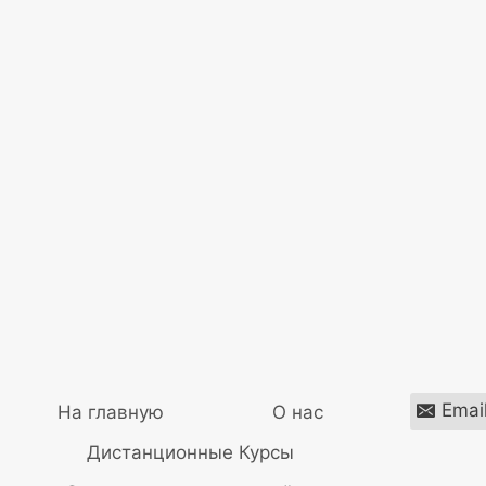
Венец безбрачия признаки.
От
ajna
8 апреля, 2023
Emai
На главную
О нас
Дистанционные Курсы