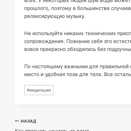
всех. У некоторых людей шум воды может
прошлого, поэтому в большинстве случае
релаксирующую музыку.
Не используйте никаких технических прис
сопровождения. Познание себя это естес
вовсе прекрасно обходились без подручны
По настоящему важными для правильной м
место и удобная поза для тела. Все остал
Метки
#
медитация
записи:
Навигация
НАЗАД