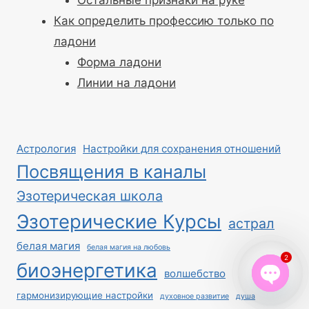
Остальные признаки на руке
Как определить профессию только по
ладони
Форма ладони
Линии на ладони
Астрология
Настройки для сохранения отношений
Посвящения в каналы
Эзотерическая школа
Эзотерические Курсы
астрал
белая магия
белая магия на любовь
2
биоэнергетика
волшебство
гармонизирующие настройки
духовное развитие
душа
Open