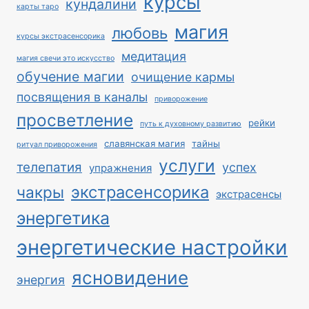
курсы
кундалини
карты таро
магия
любовь
курсы экстрасенсорика
медитация
магия свечи это искусство
обучение магии
очищение кармы
посвящения в каналы
приворожение
просветление
рейки
путь к духовному развитию
славянская магия
тайны
ритуал приворожения
услуги
телепатия
успех
упражнения
экстрасенсорика
чакры
экстрасенсы
энергетика
энергетические настройки
ясновидение
энергия