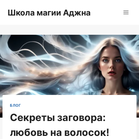
Перейти
Школа магии Аджна
к
содержимому
БЛОГ
Секреты заговора:
любовь на волосок!