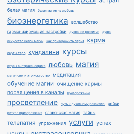
астрал
белая магия
белая магия на любовь
биоэнергетика
волшебство
гармонизирующие настройки
духовное развитие
душа
карма
искусство белой магии
как приворожить парня
курсы
кундалини
карты таро
магия
любовь
курсы экстрасенсорика
медитация
магия свечи это искусство
обучение магии
очищение кармы
посвящения в каналы
приворожение
просветление
рейки
путь к духовному развитию
славянская магия
тайны
ритуал приворожения
услуги
телепатия
успех
упражнения
экстрасенсорика
чакры