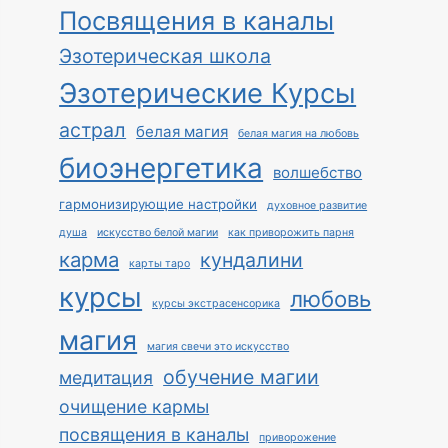
Посвящения в каналы
Эзотерическая школа
Эзотерические Курсы
астрал
белая магия
белая магия на любовь
биоэнергетика
волшебство
гармонизирующие настройки
духовное развитие
душа
искусство белой магии
как приворожить парня
карма
кундалини
карты таро
курсы
любовь
курсы экстрасенсорика
магия
магия свечи это искусство
обучение магии
медитация
очищение кармы
посвящения в каналы
приворожение