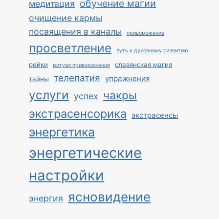
обучение магии
медитация
очищение кармы
посвящения в каналы
приворожение
просветление
путь к духовному развитию
рейки
славянская магия
ритуал приворожения
телепатия
упражнения
тайны
услуги
чакры
успех
экстрасенсорика
экстрасенсы
энергетика
энергетические
настройки
ясновидение
энергия