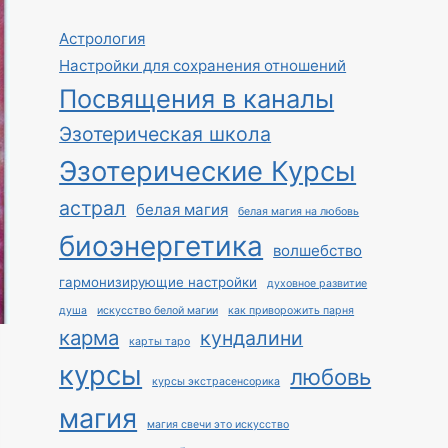
Астрология
Настройки для сохранения отношений
Посвящения в каналы
Эзотерическая школа
Эзотерические Курсы
астрал
белая магия
белая магия на любовь
биоэнергетика
волшебство
гармонизирующие настройки
духовное развитие
душа
искусство белой магии
как приворожить парня
карма
кундалини
карты таро
курсы
любовь
курсы экстрасенсорика
магия
магия свечи это искусство