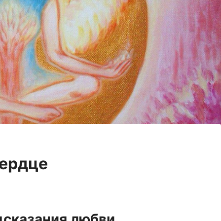
сердце
дсказания любви