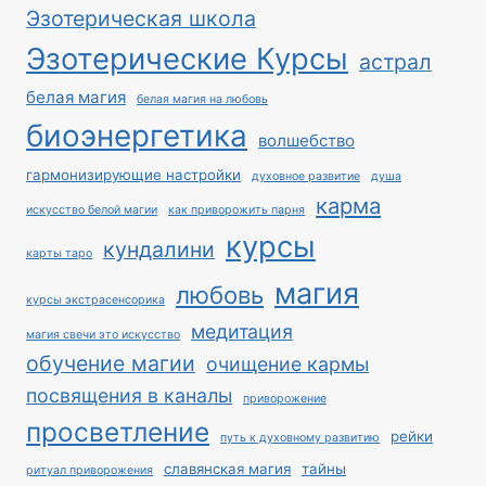
Эзотерическая школа
Эзотерические Курсы
астрал
белая магия
белая магия на любовь
биоэнергетика
волшебство
гармонизирующие настройки
духовное развитие
душа
карма
искусство белой магии
как приворожить парня
курсы
кундалини
карты таро
магия
любовь
курсы экстрасенсорика
медитация
магия свечи это искусство
обучение магии
очищение кармы
посвящения в каналы
приворожение
просветление
рейки
путь к духовному развитию
славянская магия
тайны
ритуал приворожения