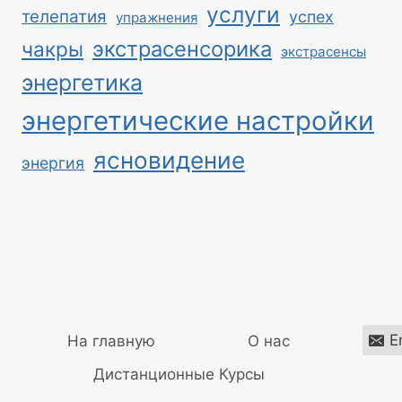
услуги
телепатия
успех
упражнения
экстрасенсорика
чакры
экстрасенсы
энергетика
энергетические настройки
ясновидение
энергия
E
На главную
О нас
Дистанционные Курсы