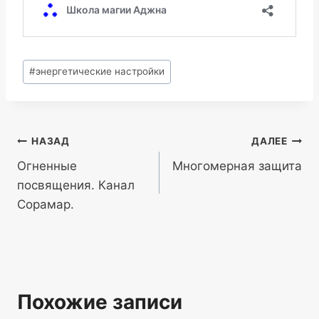
Метки
#
энергетические настройки
записи:
Навигация
НАЗАД
ДАЛЕЕ
Огненные
Многомерная защита
по
посвящения. Канал
записям
Сорамар.
Похожие записи