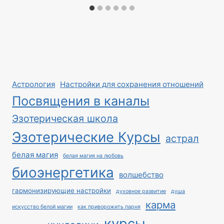
Астрология
Настройки для сохранения отношений
Посвящения в каналы
Эзотерическая школа
Эзотерические Курсы
астрал
белая магия
белая магия на любовь
биоэнергетика
волшебство
гармонизирующие настройки
духовное развитие
душа
карма
искусство белой магии
как приворожить парня
курсы