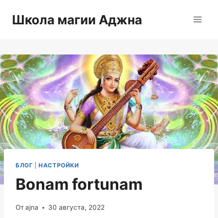
Перейти
Школа магии Аджна
к
содержимому
БЛОГ
|
НАСТРОЙКИ
Bonam fortunam
От
ajna
30 августа, 2022