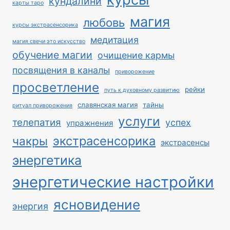
кундалини
карты таро
магия
любовь
курсы экстрасенсорика
медитация
магия свечи это искусство
обучение магии
очищение кармы
посвящения в каналы
приворожение
просветление
рейки
путь к духовному развитию
славянская магия
тайны
ритуал приворожения
услуги
телепатия
успех
упражнения
экстрасенсорика
чакры
экстрасенсы
энергетика
энергетические настройки
ясновидение
энергия