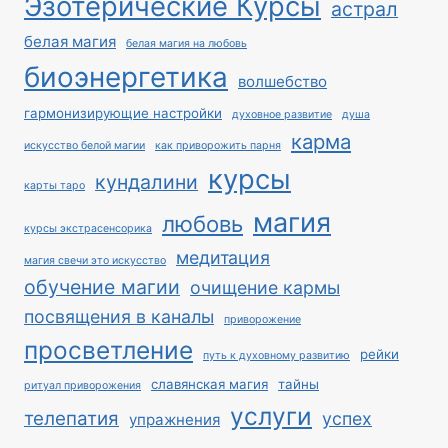
Эзотерические Курсы
астрал
белая магия
белая магия на любовь
биоэнергетика
волшебство
гармонизирующие настройки
духовное развитие
душа
карма
искусство белой магии
как приворожить парня
курсы
кундалини
карты таро
магия
любовь
курсы экстрасенсорика
медитация
магия свечи это искусство
обучение магии
очищение кармы
посвящения в каналы
приворожение
просветление
рейки
путь к духовному развитию
славянская магия
тайны
ритуал приворожения
услуги
телепатия
успех
упражнения