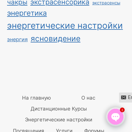
экстрасенсорика
чакры
экстрасенсы
энергетика
энергетические настройки
ясновидение
энергия
E
На главную
О нас
Дистанционные Курсы
2
Энергетические настройки
Open
Посвящения
Услуги
Форумы